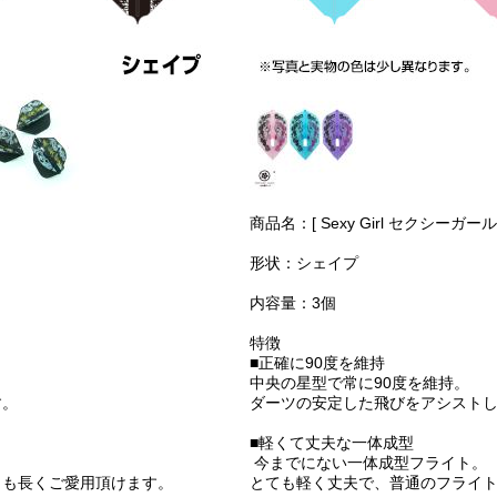
商品名：[ Sexy Girl セクシーガール 
形状：シェイプ
内容量：3個
特徴
■正確に90度を維持
中央の星型で常に90度を維持。
す。
ダーツの安定した飛びをアシスト
■軽くて丈夫な一体成型
今までにない一体成型フライト。
りも長くご愛用頂けます。
とても軽く丈夫で、普通のフライ