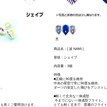
商品名：[ 波 NAMI ]
形状：シェイプ
内容量：3個
特徴
■正確に90度を維持
中央の星型で常に90度を維持。
す。
ダーツの安定した飛びをアシスト
■軽くて丈夫な一体成型
今までにない一体成型フライト。
りも長くご愛用頂けます。
とても軽く丈夫で、普通のフライ