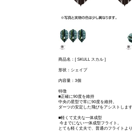
商品名：[ SKULL スカル ]
形状：シェイプ
内容量：3個
特徴
■正確に90度を維持
中央の星型で常に90度を維持。
ダーツの安定した飛びをアシストしま
■軽くて丈夫な一体成型
今までにない一体成型フライト。
とても軽く丈夫で、普通のフライトよ