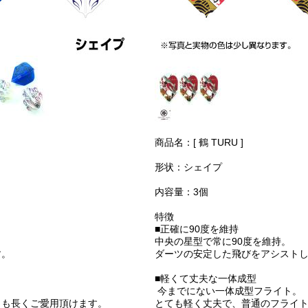
商品名：[ 鶴 TURU ]
形状：シェイプ
内容量：3個
特徴
■正確に90度を維持
中央の星型で常に90度を維持。
す。
ダーツの安定した飛びをアシスト
■軽くて丈夫な一体成型
今までにない一体成型フライト。
りも長くご愛用頂けます。
とても軽く丈夫で、普通のフライ