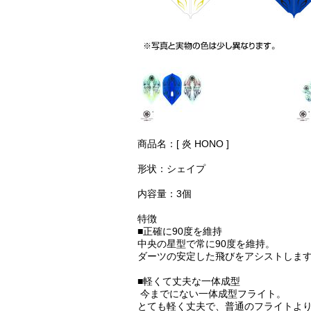
商品名：[ 炎 HONO ]
形状：シェイプ
内容量：3個
特徴
■正確に90度を維持
中央の星型で常に90度を維持。
ダーツの安定した飛びをアシストしま
■軽くて丈夫な一体成型
今までにない一体成型フライト。
とても軽く丈夫で、普通のフライトよ