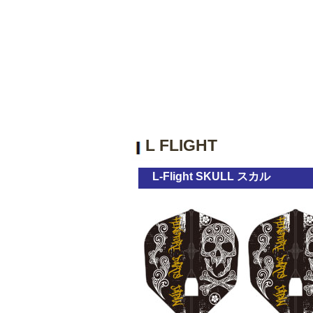
L FLIGHT
L-Flight SKULL スカル