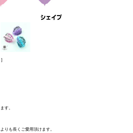
]
します。
トよりも長くご愛用頂けます。