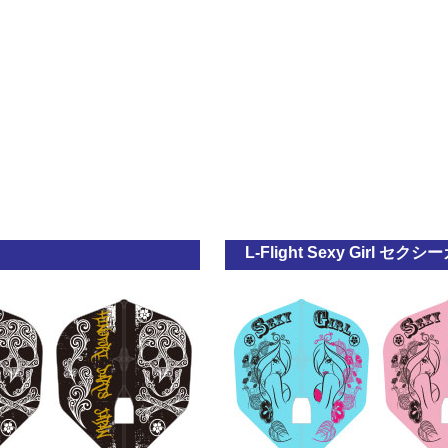
L-Flight Sexy Girl セク