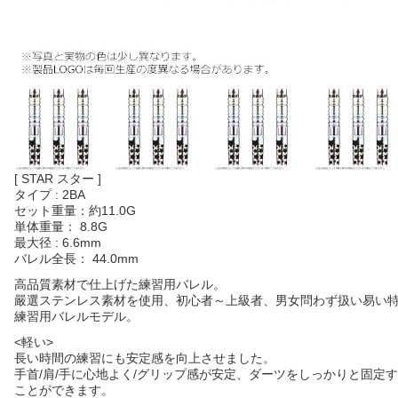
[ STAR スター ]
タイプ : 2BA
セット重量：
約
11.0G
単体重量： 8.8G
最大径 : 6.6mm
バレル全長： 44.0mm
高品質素材で仕上げた練習用バレル。
嚴選ステンレス素材を使用、初心者～上級者、男女問わず扱い易い
練習用バレルモデル。
<軽い>
長い時間の練習にも安定感を向上させました。
手首/肩/手に心地よく/グリップ感が安定、ダーツをしっかりと固定
ことができます。