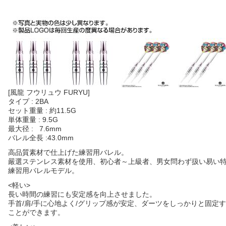
[風龍 フウリュウ FURYU]
タイプ : 2BA
セット重量 : 約11.5G
単体重量 : 9.5G
最大径 : 7.6mm
バレル全長 :43.0mm
高品質素材で仕上げた練習用バレル。
嚴選ステンレス素材を使用、初心者～上級者、男女問わず扱い易い
練習用バレルモデル。
<軽い>
長い時間の練習にも安定感を向上させました。
手首/肩/手に心地よく/グリップ感が安定、ダーツをしっかりと固定
ことができます。