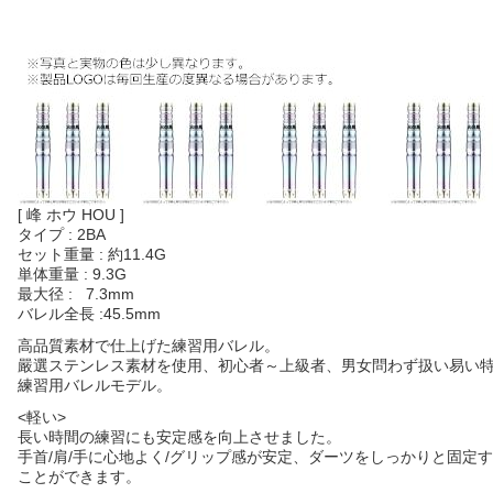
[ 峰 ホウ HOU ]
タイプ : 2BA
セット重量 :
約
11.4G
単体重量 : 9.3G
最大径 : 7.3mm
バレル全長 :45.5mm
高品質素材で仕上げた練習用バレル。
嚴選ステンレス素材を使用、初心者～上級者、男女問わず扱い易い
練習用バレルモデル。
<軽い>
長い時間の練習にも安定感を向上させました。
手首/肩/手に心地よく/グリップ感が安定、ダーツをしっかりと固定
ことができます。