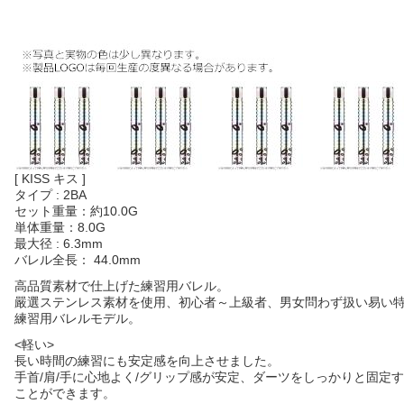
[ KISS キス ]
タイプ : 2BA
セット重量：
約
10.0G
単体重量：8.0G
最大径 : 6.3mm
バレル全長： 44.0mm
高品質素材で仕上げた練習用バレル。
嚴選ステンレス素材を使用、初心者～上級者、男女問わず扱い易い
練習用バレルモデル。
<軽い>
長い時間の練習にも安定感を向上させました。
手首/肩/手に心地よく/グリップ感が安定、ダーツをしっかりと固定
ことができます。