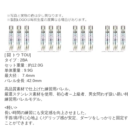
[ 闘 トウ TOU]
タイプ : 2BA
セット重量 :
約
12.0G
単体重量 : 9.9G
最大径 : 7.4mm
バレル全長 :42.0mm
高品質素材で仕上げた練習用バレル。
嚴選ステンレス素材を使用、初心者～上級者、男女問わず扱い易い
練習用バレルモデル。
<軽い>
長い時間の練習にも安定感を向上させました。
手首/肩/手に心地よく/グリップ感が安定、ダーツをしっかりと固定
ことができます。