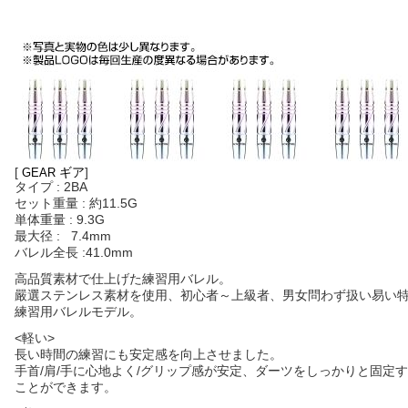
[
ギア
]
GEAR
タイプ : 2BA
セット重量 :
約
11.5G
単体重量 : 9.3G
最大径 : 7.4mm
バレル全長 :41.0mm
高品質素材で仕上げた練習用バレル。
嚴選ステンレス素材を使用、初心者～上級者、男女問わず扱い易い
練習用バレルモデル。
<軽い>
長い時間の練習にも安定感を向上させました。
手首/肩/手に心地よく/グリップ感が安定、ダーツをしっかりと固定
ことができます。